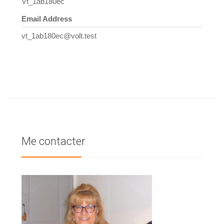
Vt_1ab180ec
Email Address
vt_1ab180ec@volt.test
Me contacter