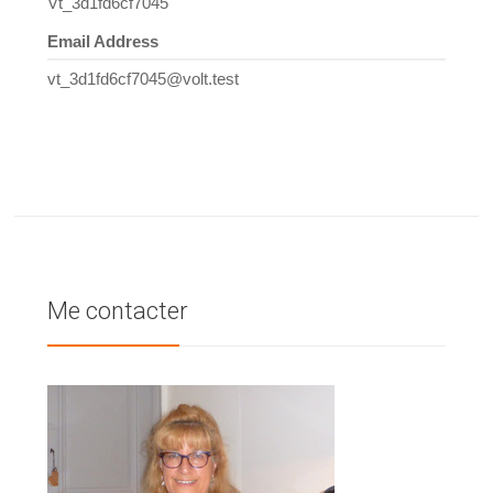
Vt_3d1fd6cf7045
Email Address
vt_3d1fd6cf7045@volt.test
Me contacter