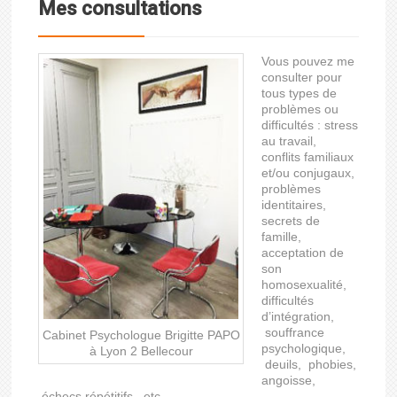
Mes consultations
Vous pouvez me
consulter pour
tous types de
problèmes ou
difficultés : stress
au travail,
conflits familiaux
et/ou conjugaux,
problèmes
identitaires,
secrets de
famille,
acceptation de
son
homosexualité,
difficultés
d’intégration,
souffrance
Cabinet Psychologue Brigitte PAPO
psychologique,
à Lyon 2 Bellecour
deuils, phobies,
angoisse,
échecs répétitifs, etc.