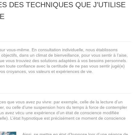
 DES TECHNIQUES QUE J’UTILISE
E
 sur vous-même. En consultation individuelle, nous établissons
ectifs, dans un climat de bienveillance, pour vous sentir à l’aise,
e vous trouviez des solutions adaptées à vos besoins personnels.
n toute confiance avec la certitude de ne pas vous sentir jugé(e)
os croyances, vos valeurs et expériences de vie.
ces que vous avez pu vivre: par exemple, celle de la lecture d’un
r, ou celle d’une suspension hors du temps à force de contempler
us avez vécu une expérience d’un état de conscience modifiée
ituelle). L’état hypnotique est précisément ce moment de conscience
Ainsi, se mettre en état d’hypnose lors d’une séance de