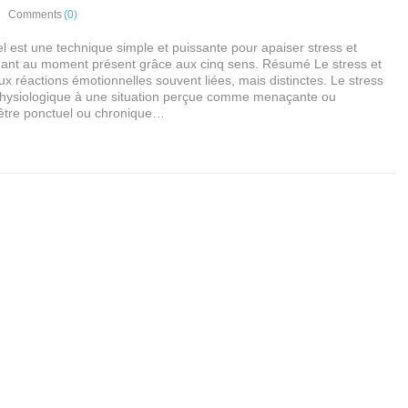
Comments
(0)
l est une technique simple et puissante pour apaiser stress et
ant au moment présent grâce aux cinq sens. Résumé Le stress et
ux réactions émotionnelles souvent liées, mais distinctes. Le stress
physiologique à une situation perçue comme menaçante ou
t être ponctuel ou chronique…