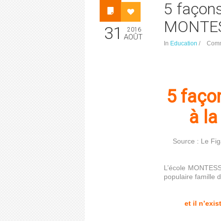
5 façons
MONTES
31
2016
AOÛT
In
Education
/
Com
5 faço
à l
Source : Le Fi
L’école MONTESSOR
populaire famille 
et il n’exi