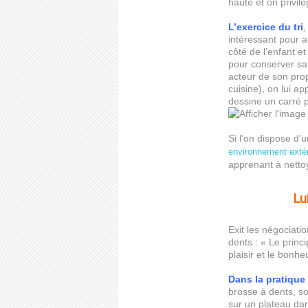
haute et on privilé
L’exercice du tri
,
intéressant pour a
côté de l’enfant e
pour conserver sa 
acteur de son pro
cuisine), on lui ap
dessine un carré p
Si l’on dispose d’u
environnement exté
apprenant à nettoy
Lu
Exit les négociati
dents : « Le princi
plaisir et le bonhe
Dans la pratique
brosse à dents, s
sur un plateau da