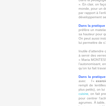
Dans la pédagogie
». En clair, on fa
monde, pour un dé
par rapport à l’enf
développement se
Dans la pratique
préfère un matelas
sa hauteur pour qu
On peut aussi inst
lui permettre de s’
Inutile d’attendre 
à servir des verre
« Maria MONTESSORI
l’autonomisant, en
qu’on lui fait trav
Dans la pratique
avec l’«
exerc
rempli de lentill
plus petits), on lui
, on fait p
cuisine
pour centrer l’ac
agrumes. À table,