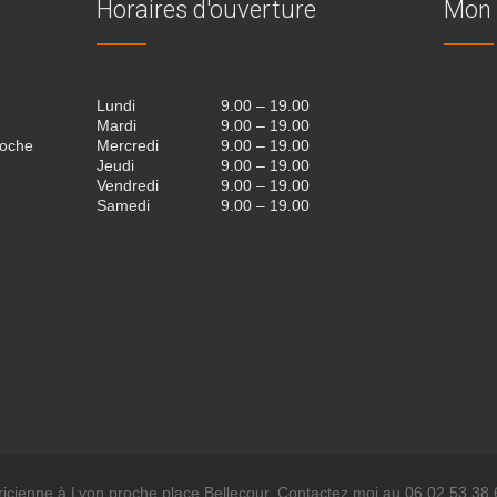
Horaires d'ouverture
Mon 
Lundi
9.00 – 19.00
Mardi
9.00 – 19.00
roche
Mercredi
9.00 – 19.00
Jeudi
9.00 – 19.00
Vendredi
9.00 – 19.00
Samedi
9.00 – 19.00
icienne à Lyon proche place Bellecour. Contactez moi au 06.02.53.38.