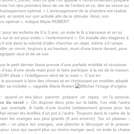
 MONTESSORI, voici ce que l’on appelle « l’environnement préparé
çonne l’un des premiers lieux de vie de l’enfant et ce, dès sa venue au
veloppement optimal. « L’aménagement de la chambre est réalisé
ant, et centré sur son activité afin de le stimuler. Ainsi, son
ra optimal », indique Marie ROBERT.
:
pour les enfants de 0 à 3 ans, on évite le lit à barreaux et on lui
 sur le sol pour éviter « l’enfermement ». On installe des étagères à
’il soit dans la volonté d’aller chercher un objet, même s’il rampe.
aller un miroir, toujours à sa hauteur, muni d’une barre devant, pour
agripper seul et de se voir.
que le petit dernier fasse preuve d’une parfaite mobilité et réussisse
s d’eau d’une seule main pour le faire participer à la vie de la maison.
 disait « l’intelligence vient de la main ». C’est en
 le poussant à faire des choses et en choisissant un mobilier adapté
ailler sa mobilité », rappelle Marie Robert.
:
quand un des deux parents prépare un repas, on l’y associe,
ice du versé
». On dispose deux pots sur la table, l’un vide l’autre
es par exemple. À l’aide d’une louche (relativement grosse pour les
 fait verser les lentilles d’un pot à l’autre. Toujours dans le cadre de la
resser les oranges aux plus grands (6 ans environ). Sur un plateau –
tivité – on place les oranges, une planche à découper et le presse-
 pour ceux qui savent plus ou moins manger seul, on évite la chaise