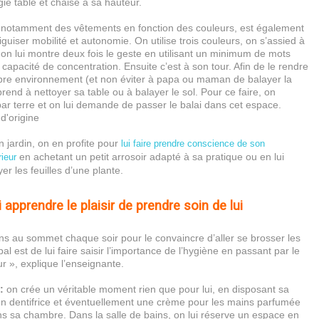
gie table et chaise à sa hauteur.
 notamment des vêtements en fonction des couleurs, est également
iguiser mobilité et autonomie. On utilise trois couleurs, on s’assied à
t on lui montre deux fois le geste en utilisant un minimum de mots
capacité de concentration. Ensuite c’est à son tour. Afin de le rendre
pre environnement (et non éviter à papa ou maman de balayer la
prend à nettoyer sa table ou à balayer le sol. Pour ce faire, on
ar terre et on lui demande de passer le balai dans cet espace.
n jardin, on en profite pour
lui faire prendre conscience de son
en achetant un petit arrosoir adapté à sa pratique ou en lui
rieur
er les feuilles d’une plante.
i apprendre le plaisir de prendre soin de lui
ons au sommet chaque soir pour le convaincre d’aller se brosser les
pal est de lui faire saisir l’importance de l’hygiène en passant par le
ur », explique l’enseignante.
:
on crée un véritable moment rien que pour lui, en disposant sa
on dentifrice et éventuellement une crème pour les mains parfumée
ns sa chambre. Dans la salle de bains, on lui réserve un espace en