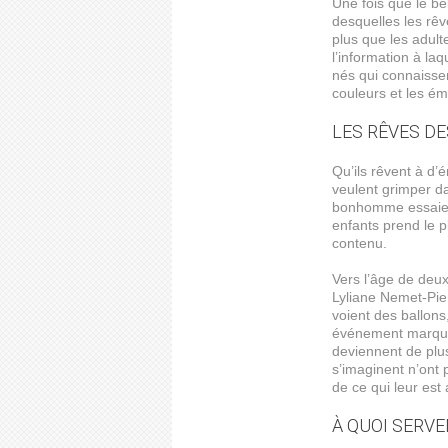
Une fois que le bé
desquelles les rêv
plus que les adult
l’information à la
nés qui connaisse
couleurs et les ém
LES RÊVES D
Qu’ils rêvent à d’
veulent grimper da
bonhomme essaie d
enfants prend le p
contenu.
Vers l’âge de deux
Lyliane Nemet-Pier
voient des ballons,
événement marquan
deviennent de plus
s’imaginent n’ont 
de ce qui leur est
À QUOI SERVE