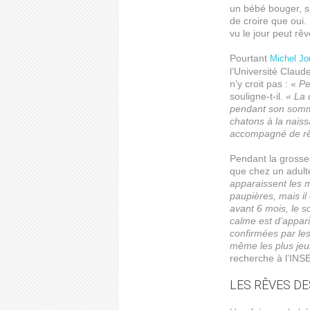
un bébé bouger, s
de croire que oui.
vu le jour peut rê
Pourtant
Michel Jo
l’Université Claud
n’y croit pas : «
Pe
souligne-t-il.
« La 
pendant son sommei
chatons à la naiss
accompagné de r
Pendant la gross
que chez un adul
apparaissent les 
paupières, mais il
avant 6 mois, le 
calme est d’appari
confirmées par le
même les plus je
recherche à l’INS
LES RÊVES D