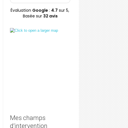
Papo réussit à vous
ses patients. Une
faire réfléchir
femme au grand
Évaluation
Google
:
4.7
sur 5,
profondément, tout
coeur, accessible et
Basée sur
32 avis
en conservant un ton
disponible, qui me
à la fois dynamique et
soutient encore
percutant très très
aujourd’hui. C’est la
agréable. Je
personne que j’ai à
recommande cette
vous recommander.
professionnelle les
yeux fermés
Mes champs
d’intervention