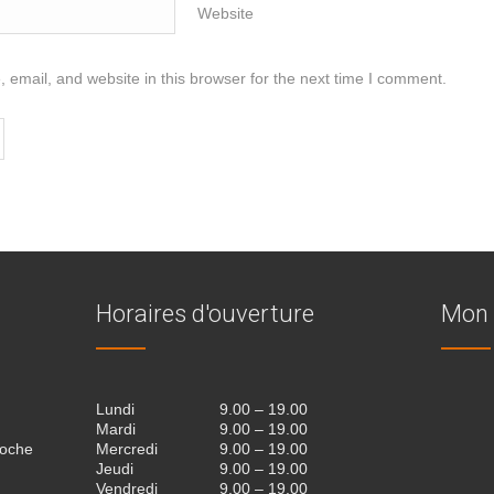
Website
email, and website in this browser for the next time I comment.
Horaires d'ouverture
Mon 
Lundi
9.00 – 19.00
Mardi
9.00 – 19.00
roche
Mercredi
9.00 – 19.00
Jeudi
9.00 – 19.00
Vendredi
9.00 – 19.00