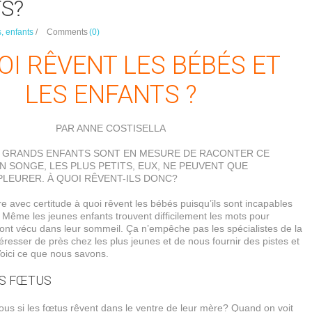
S?
, enfants
/
Comments
(0)
OI RÊVENT LES BÉBÉS ET
LES ENFANTS ?
PAR ANNE COSTISELLA
 GRANDS ENFANTS SONT EN MESURE DE RACONTER CE
EN SONGE, LES PLUS PETITS, EUX, NE PEUVENT QUE
LEURER. À QUOI RÊVENT-ILS DONC?
e avec certitude à quoi rêvent les bébés puisqu’ils sont incapables
 Même les jeunes enfants trouvent difficilement les mots pour
 ont vécu dans leur sommeil. Ça n’empêche pas les spécialistes de la
téresser de près chez les plus jeunes et de nous fournir des pistes et
oici ce que nous savons.
ES FŒTUS
s si les fœtus rêvent dans le ventre de leur mère? Quand on voit