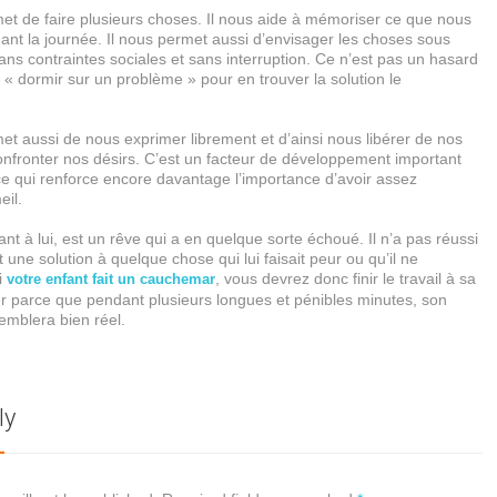
et de faire plusieurs choses. Il nous aide à mémoriser ce que nous
nt la journée. Il nous permet aussi d’envisager les choses sous
ans contraintes sociales et sans interruption. Ce n’est pas un hasard
 « dormir sur un problème » pour en trouver la solution le
t aussi de nous exprimer librement et d’ainsi nous libérer de nos
onfronter nos désirs. C’est un facteur de développement important
ce qui renforce encore davantage l’importance d’avoir assez
il.
t à lui, est un rêve qui a en quelque sorte échoué. Il n’a pas réussi
 une solution à quelque chose qui lui faisait peur ou qu’il ne
i
, vous devrez donc finir le travail à sa
votre enfant fait un cauchemar
er parce que pendant plusieurs longues et pénibles minutes, son
emblera bien réel.
ly