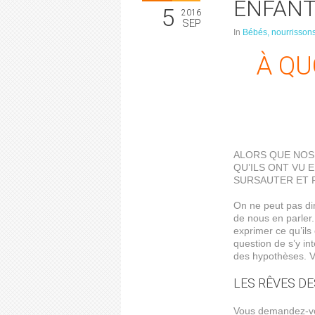
ENFANT
5
2016
SEP
In
Bébés, nourrissons
À QU
ALORS QUE NOS
QU’ILS ONT VU 
SURSAUTER ET P
On ne peut pas dir
de nous en parler.
exprimer ce qu’ils
question de s’y in
des hypothèses. V
LES RÊVES D
Vous demandez-vou