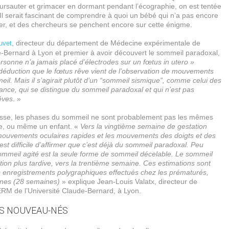
ursauter et grimacer en dormant pendant l’écographie, on est tentée
 Il serait fascinant de comprendre à quoi un bébé qui n’a pas encore
ver, et des chercheurs se penchent encore sur cette énigme.
, directeur du département de Médecine expérimentale de
uvet
e-Bernard à Lyon et premier à avoir découvert le sommeil paradoxal,
rsonne n’a jamais placé d’électrodes sur un fœtus in utero »
déduction que le fœtus rêve vient de l’observation de mouvements
l. Mais il s’agirait plutôt d’un “sommeil sismique”, comme celui des
ance, qui se distingue du sommeil paradoxal et qui n’est pas
êves
. »
esse, les phases du sommeil ne sont probablement pas les mêmes
te, ou même un enfant. «
Vers la vingtième semaine de gestation
mouvements oculaires rapides et les mouvements des doigts et des
 est difficile d’affirmer que c’est déjà du sommeil paradoxal. Peu
sommeil agité est la seule forme de sommeil décelable. Le sommeil
tion plus tardive, vers la trentième semaine. Ces estimations sont
s enregistrements polygraphiques effectués chez les prématurés,
unes (28 semaines)
» explique Jean-Louis Valatx, directeur de
ERM de l’Université Claude-Bernard, à Lyon.
ES NOUVEAU-NÉS