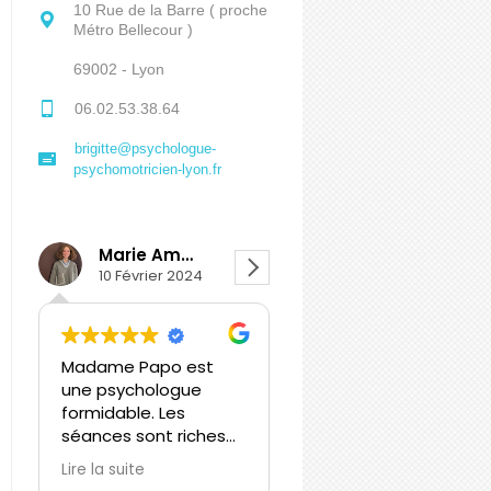
10 Rue de la Barre ( proche
Métro Bellecour )
69002 - Lyon
06.02.53.38.64
brigitte@psychologue-
psychomotricien-lyon.fr
Marie Amodeo
Léa Leducq
10 Février 2024
8 Février 2024
Madame Papo est
Brigitte Papo… Bien
une psychologue
plus qu’une
formidable. Les
professionnelle mais
séances sont riches
une accompagnatrice
en exemples et en
accomplie, qui se
Lire la suite
Lire la suite
conseils. Madame
soucie du bien être de