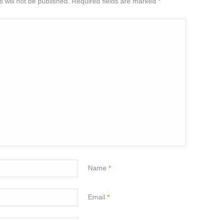
 will not be published. Required fields are marked
*
Name
*
Email
*