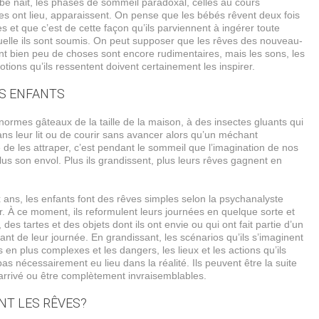
bé nait, les phases de sommeil paradoxal, celles au cours
es ont lieu, apparaissent. On pense que les bébés rêvent deux fois
es et que c’est de cette façon qu’ils parviennent à ingérer toute
quelle ils sont soumis. On peut supposer que les rêves des nouveau-
nt bien peu de choses sont encore rudimentaires, mais les sons, les
otions qu’ils ressentent doivent certainement les inspirer.
ES ENFANTS
énormes gâteaux de la taille de la maison, à des insectes gluants qui
ns leur lit ou de courir sans avancer alors qu’un méchant
e les attraper, c’est pendant le sommeil que l’imagination de nos
lus son envol. Plus ils grandissent, plus leurs rêves gagnent en
 ans, les enfants font des rêves simples selon la psychanalyste
. À ce moment, ils reformulent leurs journées en quelque sorte et
 des tartes et des objets dont ils ont envie ou qui ont fait partie d’un
t de leur journée. En grandissant, les scénarios qu’ils s’imaginent
 en plus complexes et les dangers, les lieux et les actions qu’ils
pas nécessairement eu lieu dans la réalité. Ils peuvent être la suite
 arrivé ou être complètement invraisemblables.
NT LES RÊVES?