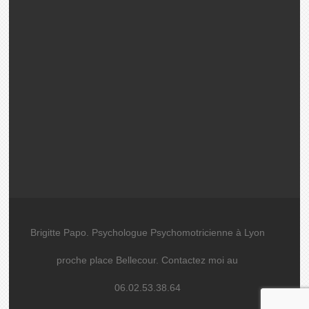
Brigitte Papo. Psychologue Psychomotricienne à Lyon
proche place Bellecour. Contactez moi au
06.02.53.38.64