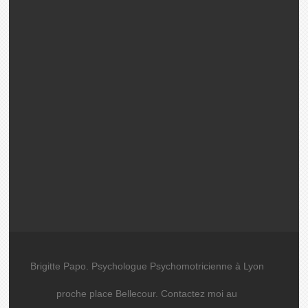
Brigitte Papo. Psychologue Psychomotricienne à Lyon
proche place Bellecour. Contactez moi au