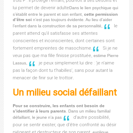
trois P : il protège l’enfant, pourvoit à ses besoins et
lui permet de devenir adulte
Dans le lien psychique qui
s’établit entre le parent et son enfant,
cette permission
d’être soi
n’est pas toujours évidente. Au lieu d’aider
le
l’enfant dans la construction de sa personnalité,
parent attend qu’il satisfasse ses attentes
conscientes et inconscientes, dont certaines sont
fortement empreintes de masochisme
Si je ne
.
veux pas que ma fille finisse prostituée
, estime Pierre
je peux simplement lui dire : ‘je n’aime
Lassus,
pas la façon dont tu t’habilles’, sans pour autant la
menacer de finir sur le trottoir
.
Un milieu social défaillant
Pour se construire, les enfants ont besoin de
s’identifier à leurs parents
. Dans un milieu familial
d’autre possibilité,
défaillant, le jeune n’a pas
pour se sentir exister, que d’être confronté au désir
piégeant et destructeur de son parent
, explique