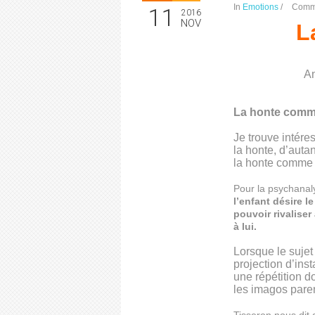
In
Emotions
/
Comm
11
2016
NOV
L
An
La honte comme
Je trouve intére
la honte, d’auta
la honte comme 
Pour la psychanal
l’enfant désire l
pouvoir rivalise
à lui.
Lorsque le sujet 
projection d’ins
une répétition d
les imagos pare