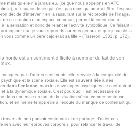
aimé mais qu’elle n’a jamais eu, (ce que nous appelons en APO
ielle), « l’espace de ce qui n’est pas mais qui pourrait être, l’espace
ron décide d’intervenir en la rassurant sur la réciprocité de l’image,
ir de co-création d’un espace commun, permet la connexion à
 à la sensation et donc de relancer l’activité symbolique. Ce faisant il
ux imaginer que je vous reprends sur mes genoux et que je cajole la
t en vous comme un père cajolerait sa fille » (Tisseron, 1992, p. 172).
la honte est un sentiment difficile à nommer du fait de son
ieux.
 masquée par d’autres sentiments, elle renvoie à la complexité du
 psychique et la scène sociale. Elle est s
ouvent liée à des
ves dans l’enfance
, mais les enveloppes psychiques se confrontent
 et à la dynamique sociale. C’est pourquoi il est nécessaire de
nne dans une mise en mot de la situation vécue comme honteuse,
ation, et en même temps être à l’écoute du manque de contenant qui
 travers de son pouvoir contenant et de partage, d’aider ces
le lien avec leur éprouvés corporels, pour relancer le travail de