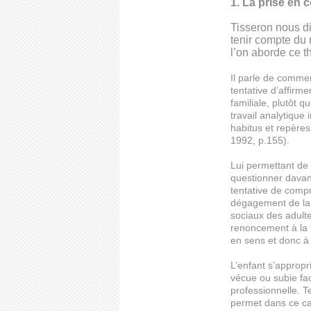
1. La prise en
Tisseron nous d
tenir compte du 
l’on aborde ce 
Il parle de comme
tentative d’affirm
familiale, plutôt q
travail analytique
habitus et repères 
1992, p.155).
Lui permettant de 
questionner davant
tentative de comp
dégagement de la 
sociaux des adult
renoncement à la t
en sens et donc à l
L’enfant s’appropri
vécue ou subie fac
professionnelle. T
permet dans ce cas