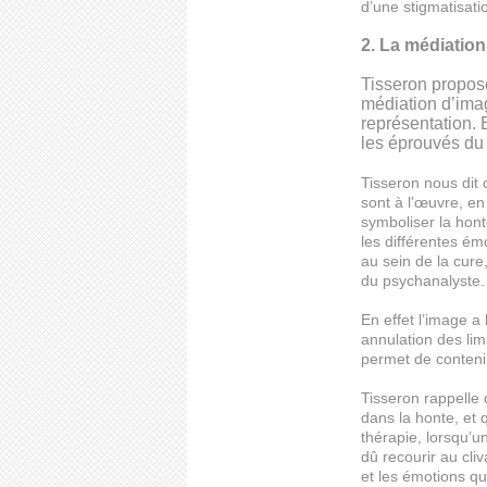
d’une stigmatisatio
2. La médiatio
Tisseron propos
médiation d’imag
représentation. 
les éprouvés du 
Tisseron nous dit
sont à l’œuvre, en
symboliser la hont
les différentes ém
au sein de la cure
du psychanalyste.
En effet l’image a
annulation des lim
permet de conteni
Tisseron rappelle
dans la honte, et 
thérapie, lorsqu’u
dû recourir au cli
et les émotions qui