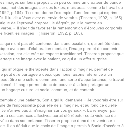
 des images sur leurs propos…un peu comme un créateur de bande
ébus, met des images sur des textes, mais aussi comme le travail du
, 1992, p.164). Tisseron donne l’exemple d’une femme qui exprime
t. Il lui dit « Vous avez eu envie de vomir » (Tisseron, 1992, p. 165).
tatique de l’éprouvé corporel, le dégoût, pour la mettre en
erbe. « Il s’agit de favoriser la remémoration d’éprouvés corporels
se fixent les images » (Tisseron, 1992, p. 165).
s qui n’ont pas été contenue dans une excitation, qui ont été dans
sique avec peu d’élaboration mentale, l’image permet de contenir
citation, car elle crée un espace transitionnel. Tisseron propose que
artage une image avec le patient, ce qui a un effet surprise.
qui implique le thérapeute dans l’action d’imaginer, permet de
age peut être partagée à deux, que nous faisons référence à un
eut être une culture commune, une sorte d’appartenance, le travail
relancé. L’image permet donc de pouvoir à la fois partager un
n bagage culturel et social commun, et de contenir.
xemple d’une patiente, Sonia qui lui demande « Je voudrais être sur
rle de l’impossibilité pour elle de s’imaginer, et au fond ce qu’elle
t « Je n’arrive pas à m’imaginer sur vos genoux ». La renvoyer par
fert à ses carences affectives aurait été répéter cette violence du
 vécu dans son enfance. Tisseron propose donc de revenir sur le
e. Il en déduit que le choix de l’image a permis à Sonia d’accéder à