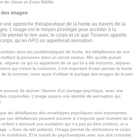
n de classe et d’une fidélité.
n des images
e une approche thérapeutique de la honte au travers de la
es. L’image est le moyen privilégié pour accéder à la
Elle permet le lien avec le corps et ce que Tisseron appelle
corps, qu’en APO on appellerait sensation.
 combien dans les problématiques de honte, les défaillances du moi
 mettant la personne dans un cercle vicieux. Afin qu’elle puisse
e, séparer ce qui lui appartient de ce qui lui a été transmis, séparer
otions qui créent la confusion, il est important d’oser penser la honte
, de la nommer, mais aussi d’utiliser le partage des images de la part
 le pouvoir de donner l’illusion d’un partage psychique, avec une
ites corporelles. L’image assure une identité de perception qui
r.
 que les défaillances des enveloppes psychiques sont importantes
que ces défaillances peuvent survenir à n’importe quel moment de la
n enfant a éprouvé une excitation qui n’a pas pu être contenu, et a
vage. « Avec de tels patients, l’image permet de réintroduire le corps
 le mobilisent. Et le travail du psychanalyste avec eux doit consister