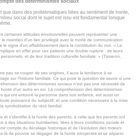
 compte des déterminismes sociaux
it que dans des problématiques liées au sentiment de honte,
milieu social dont le sujet est issu est fondamental lorsque
thème.
nt certaines attitudes émotionnelles peuvent représenter une
er le maintien d’un lien privilégié avec le mode de communication
ue le signe d’un affaiblissement dans la constitution du moi. « Le
 implique en effet pour ces patients une double rupture : de leurs
personnels, et de leur tradition culturelle familiale. » (Tisseron,
ne pas se couper de ses origines, il aura la tendance à se
age sur l’histoire familiale. Ce qui pose la question de savoir si une
réhension des déterminismes sociaux n’est pas une nécessité de
honte d’un autre en soi. La compréhension des déterminismes
es qui ont entouré la personne dans son enfance, est aussi un
oute puissance du subjectif, et une condition nécessaire à la mise
a symbolisation du récit familial.
e et s’identifie à la honte des parents, à celle que les parents ont
e à des situations humiliantes, liées à leurs conditions sociale et
enir compte du décalage historique et de l’évolution des mœurs
-là de pouvoir se dégager de la honte introjectée et se séparer