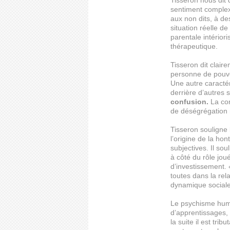
Tisseron nous dit 
sentiment complex
aux non dits, à de
situation réelle de
parentale intérior
thérapeutique.
Tisseron dit clai
personne de pouvoi
Une autre caracté
derrière d’autres
confusion.
La con
de déségrégation 
Tisseron souligne l
l’origine de la ho
subjectives. Il sou
à côté du rôle jou
d’investissement.
toutes dans la rel
dynamique sociale.
Le psychisme humai
d’apprentissages, 
la suite il est tri