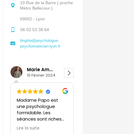
10 Rue de la Barre ( proche
Métro Bellecour )
69002 - Lyon
06.02.53.38.64
brigitte@psychologue-
psychomotricien-lyon.fr
Marie Amodeo
Léa Leducq
10 Février 2024
8 Février 2024
Madame Papo est
Brigitte Papo… Bien
une psychologue
plus qu’une
formidable. Les
professionnelle mais
séances sont riches
une accompagnatrice
en exemples et en
accomplie, qui se
Lire la suite
Lire la suite
conseils. Madame
soucie du bien être de