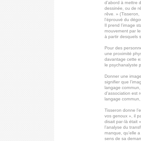
d’abord à mettre
dessinée, ou de r
rêve. » (Tisseron
l’éprouvé du dégoû
Il prend l’image s
mouvement par le v
à partir desquels 
Pour des personne
une proximité phy
davantage cette ex
le psychanalyste p
Donner une image 
signifier que l’im
langage commun, p
d’association est 
langage commun, u
Tisseron donne l’e
vos genoux », il pa
disait par-là étai
l’analyse du trans
manque, qu’elle a
sens de sa demand