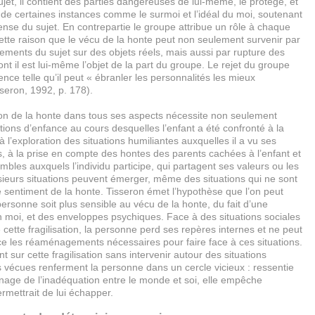
ujet, il contient des parties dangereuses de lui-même, le protége, et
de certaines instances comme le surmoi et l’idéal du moi, soutenant
nse du sujet. En contrepartie le groupe attribue un rôle à chaque
cette raison que le vécu de la honte peut non seulement survenir par
sements du sujet sur des objets réels, mais aussi par rupture des
nt il est lui-même l’objet de la part du groupe. Le rejet du groupe
nce telle qu’il peut « ébranler les personnalités les mieux
sseron, 1992, p. 178).
 de la honte dans tous ses aspects nécessite non seulement
ations d’enfance au cours desquelles l’enfant a été confronté à la
à l’exploration des situations humiliantes auxquelles il a vu ses
, à la prise en compte des hontes des parents cachées à l’enfant et
mbles auxquels l’individu participe, qui partagent ses valeurs ou les
usieurs situations peuvent émerger, même des situations qui ne sont
e sentiment de la honte. Tisseron émet l’hypothèse que l’on peut
rsonne soit plus sensible au vécu de la honte, du fait d’une
on moi, et des enveloppes psychiques. Face à des situations sociales
 de cette fragilisation, la personne perd ses repères internes et ne peut
ce les réaménagements nécessaires pour faire face à ces situations.
t sur cette fragilisation sans intervenir autour des situations
s vécues renferment la personne dans un cercle vicieux : ressentie
ge de l’inadéquation entre le monde et soi, elle empêche
ermettrait de lui échapper.