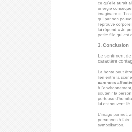
ce qu’elle aurait 
énergie conséquent
imaginaire ». Tisse
qui par son pouvo
l’éprouvé corporel,
lui répond « Je pe
petite fille qui es
3. Conclusion
Le sentiment de 
caractère contag
La honte peut être
lien entre la scène
carences affecti
à l’environnement,
soutenir la perso
porteuse d’humili
lui est souvent lié.
L’image permet, au
personnes à faire 
symbolisation.