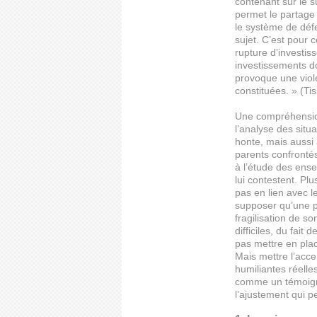
contenant sur le s
permet le partage 
le système de défe
sujet. C’est pour 
rupture d’investis
investissements do
provoque une viole
constituées. » (Ti
Une compréhension
l’analyse des situ
honte, mais aussi 
parents confrontés
à l’étude des ense
lui contestent. Pl
pas en lien avec l
supposer qu’une pe
fragilisation de s
difficiles, du fait
pas mettre en pla
Mais mettre l’accen
humiliantes réelle
comme un témoigna
l’ajustement qui p