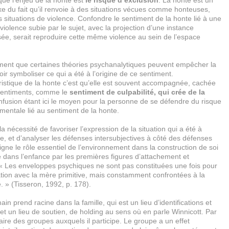
que l’enjeu de la honte est
le risque d’exclusion
. La honte est un
e du fait qu’il renvoie à des situations vécues comme honteuses,
s situations de violence. Confondre le sentiment de la honte lié à une
 violence subie par le sujet, avec la projection d’une instance
isée, serait reproduire cette même violence au sein de l’espace
rement que certaines théories psychanalytiques peuvent empêcher la
r symboliser ce qui a été à l’origine de ce sentiment.
ristique de la honte c’est qu’elle est souvent accompagnée, cachée
 sentiments, comme le
sentiment de culpabilité, qui crée de la
fusion étant ici le moyen pour la personne de se défendre du risque
mentale lié au sentiment de la honte.
a nécessité de favoriser l’expression de la situation qui a été à
nte, et d’analyser les défenses intersubjectives à côté des défenses
ligne le rôle essentiel de l’environnement dans la construction de soi
é dans l’enfance par les premières figures d’attachement et
 « Les enveloppes psychiques ne sont pas constituées une fois pour
ation avec la mère primitive, mais constamment confrontées à la
 » (Tisseron, 1992, p. 178).
n prend racine dans la famille, qui est un lieu d’identifications et
et un lieu de soutien, de holding au sens où en parle Winnicott. Par
butaire des groupes auxquels il participe. Le groupe a un effet