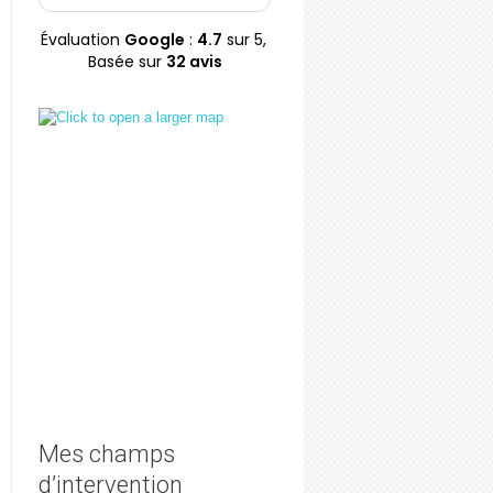
Papo réussit à vous
ses patients. Une
faire réfléchir
femme au grand
Évaluation
Google
:
4.7
sur 5,
profondément, tout
coeur, accessible et
Basée sur
32 avis
en conservant un ton
disponible, qui me
à la fois dynamique et
soutient encore
percutant très très
aujourd’hui. C’est la
agréable. Je
personne que j’ai à
recommande cette
vous recommander.
professionnelle les
yeux fermés
Mes champs
d’intervention