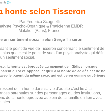
ents
(0)
a honte selon Tisseron
Par Federica Scagnetti
alyste Psycho-Organique & Praticienne EMD
R
Malakoff (Paris), France
 un sentiment social, selon Serge Tisseron
ssant le point de vue de Tisseron concernant le sentiment de
nt plus que c’est le point de vue d’un psychanalyste qui définit
un sentiment social.
yse,
la honte est éprouvée au moment de l’Œdipe, lorsque
e parent du sexe opposé, et qu’il a la honte de ce désir et de ne
r avec le parent du même sexe, qui est perçu comme supérieure
ressent de la honte dans sa vie d’adulte c’est lié à la
tances parentales sur des personnages ou des institutions,
onc de la honte éprouvée au sein de la famille en lien avec
ntales.