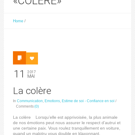
«COLERE»
/
Home
11
2017
MAI
La colère
In
Communication
,
Emotions
,
Estime de soi - Confiance en soi
/
Comments
(0)
La colère Lorsqu’elle est apprivoisée, la plus animale
de nos émotions peut nous assurer le respect d’autrui et
une certaine paix. Vous roulez tranquillement en voiture,
quand un malotru vous double en klaxonnant.