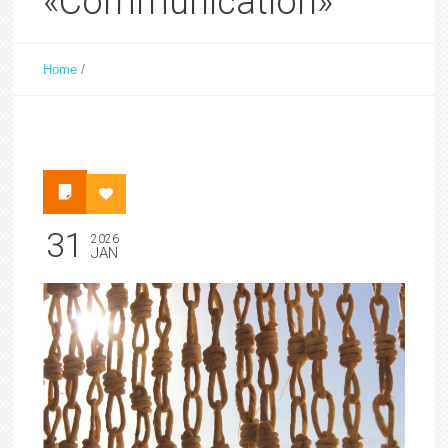
«Communication»
/
Home
31
2026
JAN