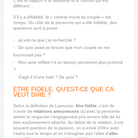
C’est le rapport à la sexualité et à l’amour qui est
différent…
S’il y a infidélité, le « contrat moral du couple » est
rompu. Du côté de la personne qui a été infidèle, des
questions sont à poser :
qu’est-ce que j’ai recherché ?
De quoi avais-je besoin que mon couple ne me
fournissait pas ?
Mon acte reflète-t-il un besoin personnel plus profond
?
S’agit-il d’une fuite ? De quoi ?
ETRE FIDELE, QU’EST-CE QUE CA
VEUT DIRE ?
Selon la définition du Larousse,
être fidèle
, c’est de
n’avoir de
relations amoureuses
qu’avec la personne
aimée et respecter l’engagement pris envers elle de lui
être exclusivement attaché. Au début de la relation, il est
souvent question de la passion, on a envie d’être avec
l’autre tout le temps et on n’imaginer pas l’idée d’
aller