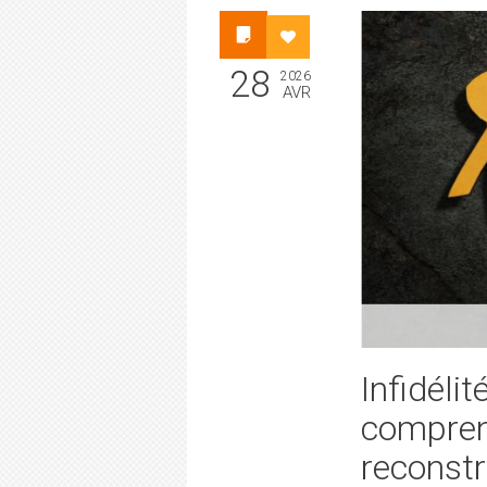
28
2026
AVR
Infidélit
comprend
reconstr