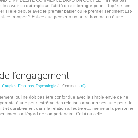
ND L’INFIDELITE COMMENCE DANS UN COUPLE ? Il n’est pas
 le savoir ce qui implique l’utilité de s’interroger pour : Repérer ses
r si elle débute avec le premier baiser ou le premier sentiment Est-
st-ce tromper ? Est-ce que penser à un autre homme ou à une
 de l’engagement
e
,
Couples
,
Emotions
,
Psychologie
/
Comments
(0)
gement, qui ne doit pas être confondue avec la simple envie de ne
’apparente à une peur extrême des relations amoureuses, une peur de
ent et durablement dans la relation à l’autre etc, même si la personne
entiments à l’égard de son partenaire. Celui ou celle…