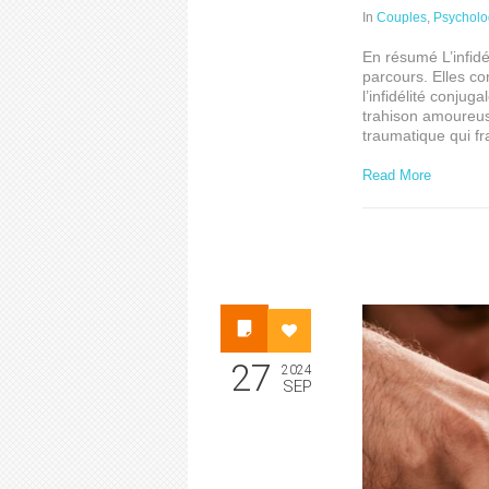
In
Couples
,
Psycholo
En résumé L’infidé
parcours. Elles co
l’infidélité conjug
trahison amoureuse
traumatique qui fr
Read More
27
2024
SEP