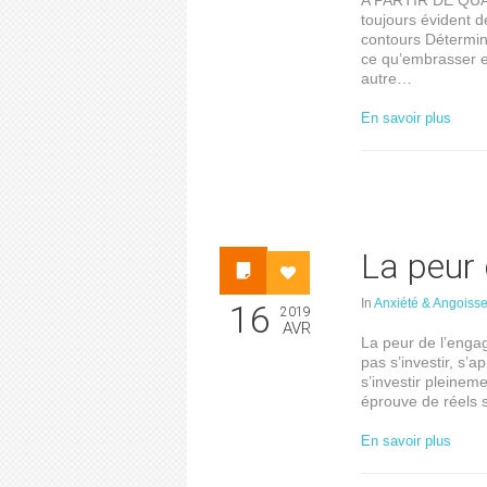
A PARTIR DE QUA
toujours évident de
contours Détermine
ce qu’embrasser e
autre…
En savoir plus
La peur
In
Anxiété & Angoiss
16
2019
AVR
La peur de l’enga
pas s’investir, s
s’investir pleinem
éprouve de réels s
En savoir plus