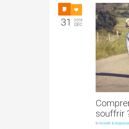
31
2019
DÉC
Compren
souffrir 
In
Anxiété & Angoiss