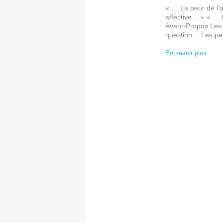
« … La peur de l’
affective… » « … Q
Avant-Propos Les 
question… Les per
En savoir plus