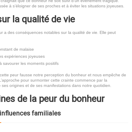
craignait que ce bonheur ne soit suivi d’un événement tragique.
ssée à s’éloigner de ses proches et à éviter les situations joyeuses.
ur la qualité de vie
 a des conséquences notables sur la qualité de vie. Elle peut
onstant de malaise
es expériences joyeuses
à savourer les moments positifs
 cette peur fausse notre perception du bonheur et nous empêche de
 L’approche pour surmonter cette crainte commence par la
ses origines et de ses manifestations dans notre quotidien.
ines de la peur du bonheur
influences familiales