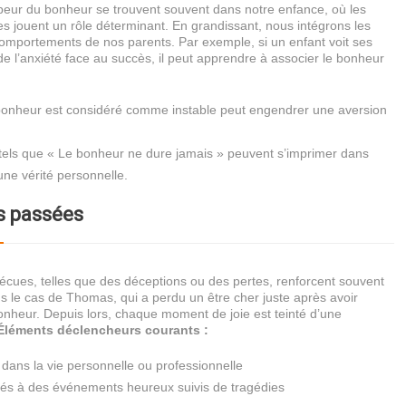
 peur du bonheur se trouvent souvent dans notre enfance, où les
les jouent un rôle déterminant. En grandissant, nous intégrons les
comportements de nos parents. Par exemple, si un enfant voit ses
e l’anxiété face au succès, il peut apprendre à associer le bonheur
 bonheur est considéré comme instable peut engendrer une aversion
els que « Le bonheur ne dure jamais » peuvent s’imprimer dans
 une vérité personnelle.
s passées
écues, telles que des déceptions ou des pertes, renforcent souvent
s le cas de Thomas, qui a perdu un être cher juste après avoir
nheur. Depuis lors, chaque moment de joie est teinté d’une
Éléments déclencheurs courants :
dans la vie personnelle ou professionnelle
iés à des événements heureux suivis de tragédies