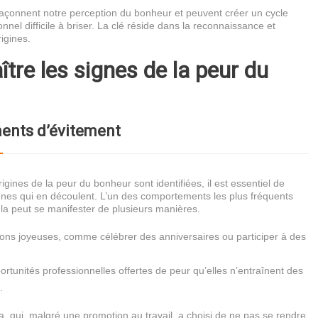
açonnent notre perception du bonheur et peuvent créer un cycle
nnel difficile à briser. La clé réside dans la reconnaissance et
rigines.
tre les signes de la peur du
nts d’évitement
igines de la peur du bonheur sont identifiées, il est essentiel de
ignes qui en découlent. L’un des comportements les plus fréquents
ela peut se manifester de plusieurs manières.
ations joyeuses, comme célébrer des anniversaires ou participer à des
ortunités professionnelles offertes de peur qu’elles n’entraînent des
.
, qui, malgré une promotion au travail, a choisi de ne pas se rendre