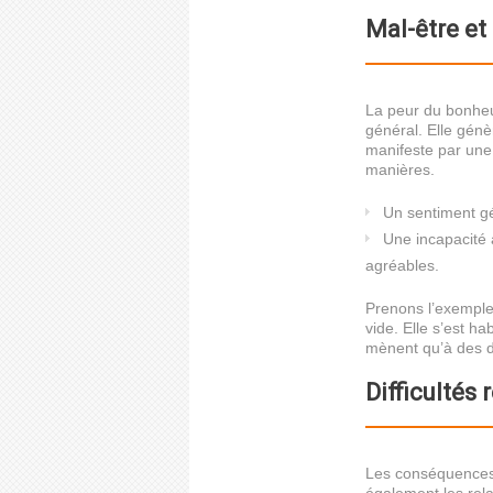
Mal-être et
La peur du bonheu
général. Elle génè
manifeste par une 
manières.
Un sentiment gé
Une incapacité 
agréables.
Prenons l’exemple 
vide. Elle s’est h
mènent qu’à des d
Difficultés 
Les conséquences d
également les rela