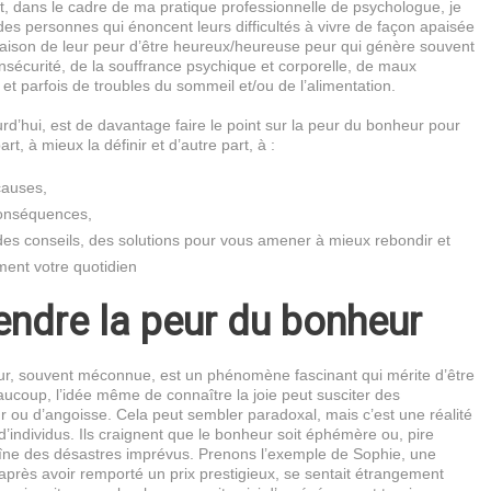
t, dans le cadre de ma pratique professionnelle de psychologue, je
r des personnes qui énoncent leurs difficultés à vivre de façon apaisée
 raison de leur peur d’être heureux/heureuse peur qui génère souvent
nsécurité, de la souffrance psychique et corporelle, de maux
 et parfois de troubles du sommeil et/ou de l’alimentation.
d’hui, est de davantage faire le point sur la peur du bonheur pour
rt, à mieux la définir et d’autre part, à :
causes,
conséquences,
es conseils, des solutions pour vous amener à mieux rebondir et
ment votre quotidien
ndre la peur du bonheur
r, souvent méconnue, est un phénomène fascinant qui mérite d’être
ucoup, l’idée même de connaître la joie peut susciter des
 ou d’angoisse. Cela peut sembler paradoxal, mais c’est une réalité
individus. Ils craignent que le bonheur soit éphémère ou, pire
raîne des désastres imprévus. Prenons l’exemple de Sophie, une
près avoir remporté un prix prestigieux, se sentait étrangement