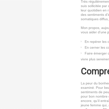
Très régulièremen
suis sollicitée pa
leur quotidien en
des sentiments d’i
somatiques diffus,
Mon propos, aujour
vous aider d’une pa
En repérer les 
En cerner les 
Faire émerger d
vivre plus sereine
Compre
La peur du bonheu
examiné. Pour bea
sentiments de peur
pour bon nombre d’
encore, qu’il ent
jeune femme qui, a