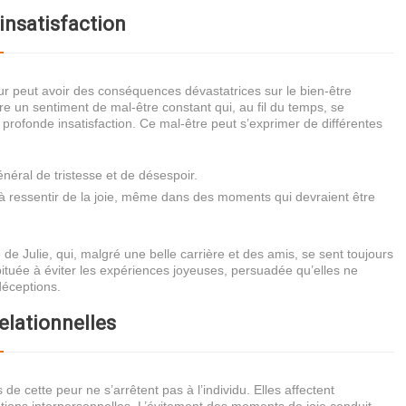
 insatisfaction
r peut avoir des conséquences dévastatrices sur le bien-être
re un sentiment de mal-être constant qui, au fil du temps, se
profonde insatisfaction. Ce mal-être peut s’exprimer de différentes
néral de tristesse et de désespoir.
à ressentir de la joie, même dans des moments qui devraient être
de Julie, qui, malgré une belle carrière et des amis, se sent toujours
abituée à éviter les expériences joyeuses, persuadée qu’elles ne
éceptions.
relationnelles
e cette peur ne s’arrêtent pas à l’individu. Elles affectent
tions interpersonnelles. L’évitement des moments de joie conduit