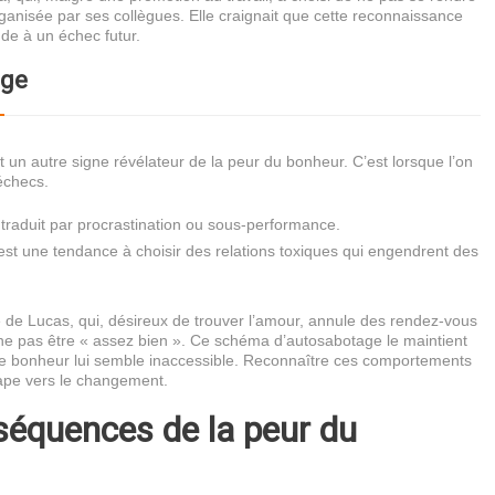
rganisée par ses collègues. Elle craignait que cette reconnaissance
ude à un échec futur.
age
 un autre signe révélateur de la peur du bonheur. C’est lorsque l’on
 échecs.
e traduit par procrastination ou sous-performance.
c’est une tendance à choisir des relations toxiques qui engendrent des
 de Lucas, qui, désireux de trouver l’amour, annule des rendez-vous
 ne pas être « assez bien ». Ce schéma d’autosabotage le maintient
le bonheur lui semble inaccessible. Reconnaître ces comportements
tape vers le changement.
séquences de la peur du