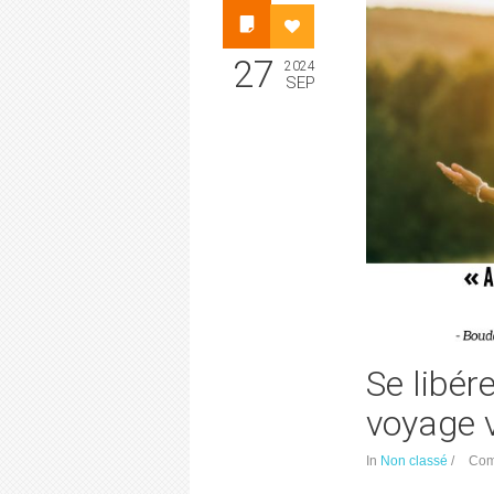
27
2024
SEP
Se libér
voyage v
In
Non classé
/
Com