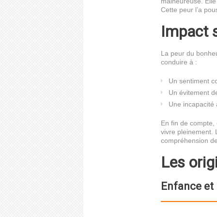
malheureuse. Elle 
Cette peur l’a pou
Impact s
La peur du bonheur
conduire à :
Un sentiment c
Un évitement d
Une incapacité 
En fin de compte,
vivre pleinement.
compréhension de 
Les orig
Enfance et 