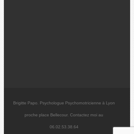
Brigitte Papo. Psychologue Psychomotricienne à Lyon
proche place Bellecour. Contactez moi au
06.02.53.38.64