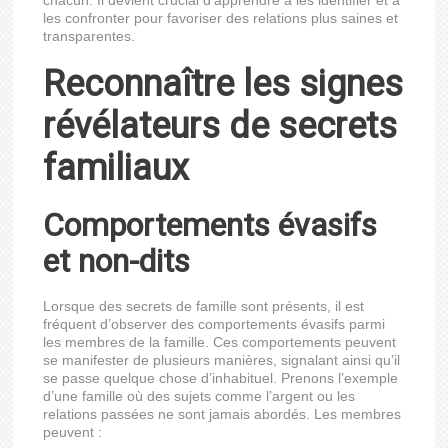
chacun. Il devient crucial d’apprendre à les identifier et à
les confronter pour favoriser des relations plus saines et
transparentes.
Reconnaître les signes
révélateurs de secrets
familiaux
Comportements évasifs
et non-dits
Lorsque des secrets de famille sont présents, il est
fréquent d’observer des comportements évasifs parmi
les membres de la famille. Ces comportements peuvent
se manifester de plusieurs manières, signalant ainsi qu’il
se passe quelque chose d’inhabituel. Prenons l’exemple
d’une famille où des sujets comme l’argent ou les
relations passées ne sont jamais abordés. Les membres
peuvent :