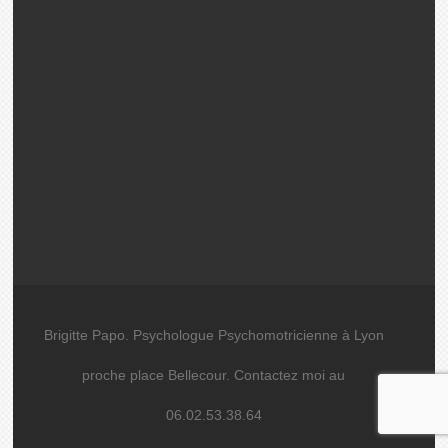
Brigitte Papo. Psychologue Psychomotricienne à Lyon
proche place Bellecour. Contactez moi au
06.02.53.38.64