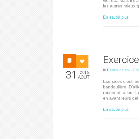
vie, etc. Mais il 
les autres mieux qu
En savoir plus
Exercice
In
Estime de soi - Co
31
2016
AOÛT
Exercices d’estim
bandoulière. D’ail
reconnaît à leur f
en avant leurs déf
En savoir plus