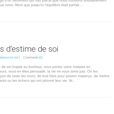
s’agit d’un sentiment qui naît parce que nous trouvons soudainement
e nous. Alors que jusqu’ici l’équilibre était parfait,…
s d’estime de soi
nfiance en soi
/
Comments
(0)
e de soi Inapte au bonheur, vous portez votre malaise en
leurs, vous en êtes persuadé, la vie ne vous aime pas. On les
açon de raser les murs, de tout faire pour passer inaperçu, de mettre
auts ou les échecs qui ont jalonné leur vie. Ils…