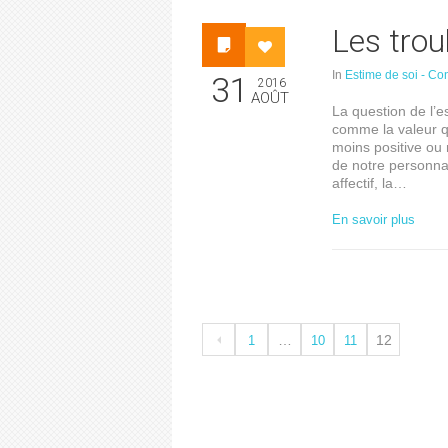
Les trou
In
Estime de soi - Co
31
2016
AOÛT
La question de l’e
comme la valeur q
moins positive ou 
de notre personnali
affectif, la…
En savoir plus
…
12
1
10
11