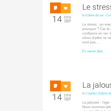
Le stres
In
Estime de soi - Co
14
2016
SEP
Le stress : un ma
pourquoi ? Car le
confiance en soi, 
sûres d’elles ne s
sont pas,…
En savoir plus
La jalou
In
Couples
,
Estime de
14
2016
SEP
La jalousie : l’eg
Nous sommes jalou