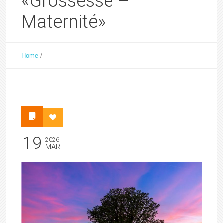
«Grossesse –
Maternité»
/
Home
19
2026
MAR