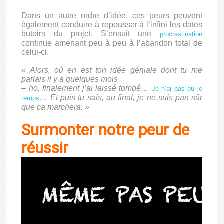
Dans un autre ordre d’idée, ces peurs peuvent
également conduire à repousser à l’infini les dates
butoirs du projet. S’ensuit une
procrastination
continue amenant peu à peu à l’abandon total de
celui-ci.
« Alors, où en est ton idée géniale dont tu me
parlais il y a quelques mois
– ho, finalement j’ai laissé tombé…
Je n’ai pas eu le
… Et puis tu sais, au final, je ne suis pas sûr
temps
que ça marchera. »
Surmonter notre peur de
réussir