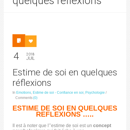
quelques réflexions
4
2018
JUIL
Estime de soi en quelques
réflexions
In
Emotions
,
Estime de soi - Confiance en soi
,
Psychologie
/
Comments
(0)
ESTIME DE SOI EN QUELQUES
REFLEXIONS …..
Il est à noter que l’’estime de soi est un
concept