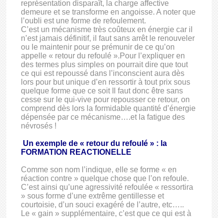
représentation disparaît, la charge affective
demeure et se transforme en angoisse. A noter que
l’oubli est une forme de refoulement.
C’est un mécanisme très coûteux en énergie car il
n’est jamais définitif, il faut sans arrêt le renouveler
ou le maintenir pour se prémunir de ce qu’on
appelle « retour du refoulé ».Pour l’expliquer en
des termes plus simples on pourrait dire que tout
ce qui est repoussé dans l’inconscient aura dès
lors pour but unique d’en ressortir à tout prix sous
quelque forme que ce soit Il faut donc être sans
cesse sur le qui-vive pour repousser ce retour, on
comprend dès lors la formidable quantité d’énergie
dépensée par ce mécanisme….et la fatigue des
névrosés !
Un exemple de « retour du refoulé » : la
FORMATION REACTIONELLE
Comme son nom l’indique, elle se forme « en
réaction contre » quelque chose que l’on refoule.
C’est ainsi qu’une agressivité refoulée « ressortira
» sous forme d’une extrême gentillesse et
courtoisie, d’un souci exagéré de l’autre, etc…..
Le « gain » supplémentaire, c’est que ce qui est à