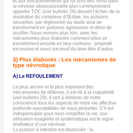
et aux fonctionnements qui lui sont liés. Ainsi dans
la névrose obsessionnelle plus communément
appelée TOC (voir bulletin 26) devant l’échec de la
résolution du complexe d’Œdipe, les pulsions
sexuelles, par régression au stade anal se
transforment en pulsions agressives et désir de
souiller. Nous verrons plus loin, avec les
mécanismes plus élaborés comment elles se
transforment ensuite en leur contraire : propreté
excessive et souci excessif du bien être d’autrui.
3) Plus élaborés : Les mécanismes de
type névrotique
A) Le REFOULEMENT
Le plus ancien et le plus important des
mécanismes de défense, il est lié à la culpabilité
(voir bulletin 29). Il sert à éliminer de notre
conscience tous les aspects de notre vie affective
profonde susceptibles de nous perturber. S’il est
indispensable pour nous simplifier la vie, son
utilisation exagérée et systématique est le signe
révélateur d’une névrose.
La pulsion à interdire est dissociée : la