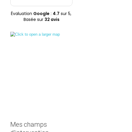
conseils. Madame
soucie du bien être de
Papo réussit à vous
ses patients. Une
faire réfléchir
femme au grand
Évaluation
Google
:
4.7
sur 5,
profondément, tout
coeur, accessible et
Basée sur
32 avis
en conservant un ton
disponible, qui me
à la fois dynamique et
soutient encore
percutant très très
aujourd’hui. C’est la
agréable. Je
personne que j’ai à
recommande cette
vous recommander.
professionnelle les
yeux fermés
Mes champs