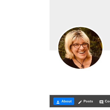
About
Posts
Co
person
create
comment