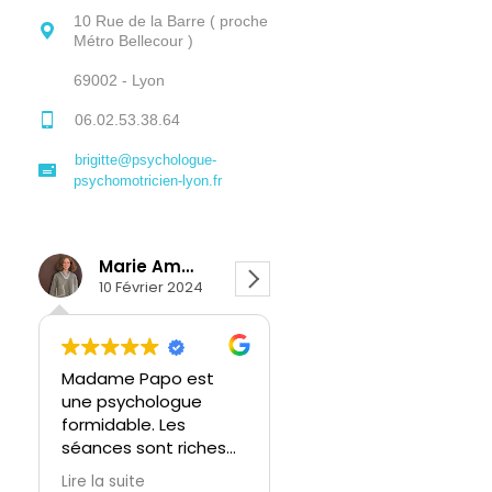
10 Rue de la Barre ( proche
Métro Bellecour )
69002 - Lyon
06.02.53.38.64
brigitte@psychologue-
psychomotricien-lyon.fr
Marie Amodeo
Léa Leducq
10 Février 2024
8 Février 2024
Madame Papo est
Brigitte Papo… Bien
une psychologue
plus qu’une
formidable. Les
professionnelle mais
séances sont riches
une accompagnatrice
en exemples et en
accomplie, qui se
Lire la suite
Lire la suite