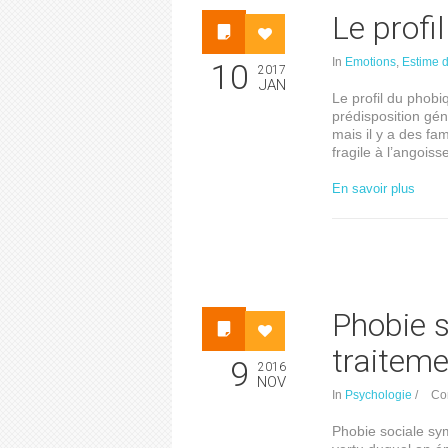
Le profi
In
Emotions
,
Estime d
10
2017
JAN
Le profil du phobi
prédisposition gén
mais il y a des fa
fragile à l’angoi
En savoir plus
Phobie 
traiteme
9
2016
NOV
In
Psychologie
/
Co
Phobie sociale sy