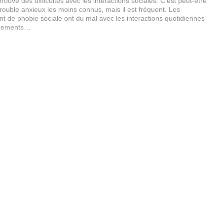
rouve des difficultés avec les interactions sociales. C’est peut-être
trouble anxieux les moins connus, mais il est fréquent. Les
t de phobie sociale ont du mal avec les interactions quotidiennes
énements…