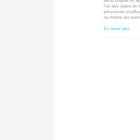
vertu duquel on ép
l’un des types de 
personnes souffran
ou même les év
En savoir plus