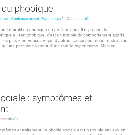
l du phobique
e soi - Confiance en soi
,
Psychologie
/
Comments
(0)
que Le profil du phobique ou profil anxieux Il n’y a pas de
étique à l’état phobique, c’est un trouble du comportement appris,
milles plus « nerveuses » que d’autres, ce qui peut nous rendre plus
sse qu’une personne venant d’une famille hyper calme. Mais ce…
sociale : symptômes et
nt
mments
(0)
mptômes et traitement La phobie sociale est un trouble anxieux en