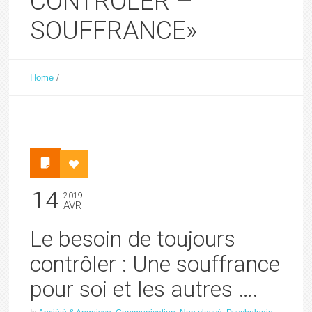
CONTROLER –
SOUFFRANCE»
/
Home
14
2019
AVR
Le besoin de toujours
contrôler : Une souffrance
pour soi et les autres ….