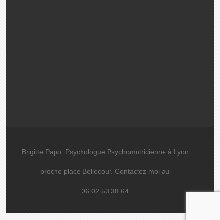
Brigitte Papo. Psychologue Psychomotricienne à Lyon
proche place Bellecour. Contactez moi au
06.02.53.38.64