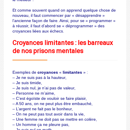
Et comme souvent quand on apprend quelque chose de
nouveau, il faut commencer par « désapprendre »
l’ancienne façon de faire. Ainsi, pour se « programmer »
à réussir, il faut d’abord se « déprogrammer » des
croyances liées aux échecs.
Croyances limitantes : les barreaux
de nos prisons mentales
Exemples de
croyances
«
limitantes
» :
– Je ne suis pas à la hauteur,
– Je suis timide,
– Je suis nul, je n’ai pas de valeur,
– Personne ne m’aime,
– C’est égoïste de vouloir se faire plaisir,
– A 50 ans, on ne peut plus être embauché,
– L’argent ne fait pas le bonheur,
– On ne peut pas tout avoir dans la vie,
– Une femme ne doit pas se mettre en colère,
– Un homme ça ne pleure pas,
– Je suis nul en math,