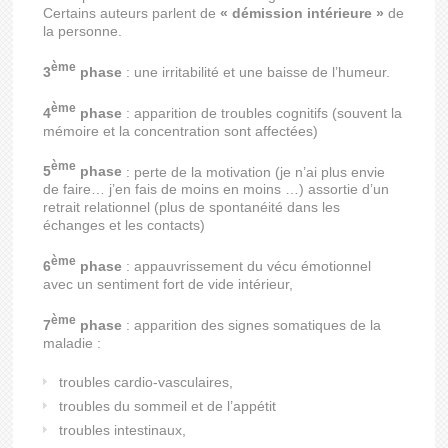
Certains auteurs parlent de
« démission intérieure »
de
la personne.
ème
3
phase
: une irritabilité et une baisse de l’humeur.
ème
4
phase
: apparition de troubles cognitifs (souvent la
mémoire et la concentration sont affectées)
ème
5
phase
: perte de la motivation (je n’ai plus envie
de faire… j’en fais de moins en moins …) assortie d’un
retrait relationnel (plus de spontanéité dans les
échanges et les contacts)
ème
6
phase
: appauvrissement du vécu émotionnel
avec un sentiment fort de vide intérieur,
ème
7
phase
: apparition des signes somatiques de la
maladie :
troubles cardio-vasculaires,
troubles du sommeil et de l’appétit
troubles intestinaux,