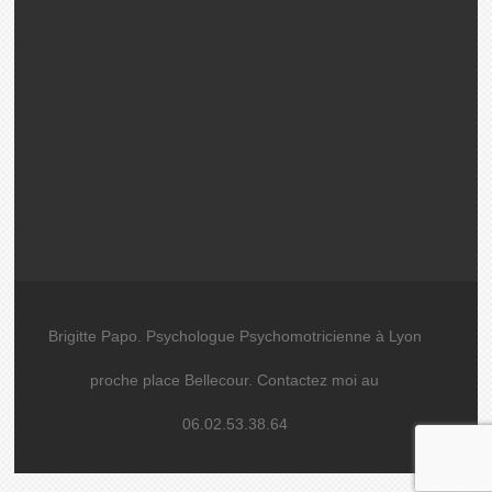
Brigitte Papo. Psychologue Psychomotricienne à Lyon
proche place Bellecour. Contactez moi au
06.02.53.38.64