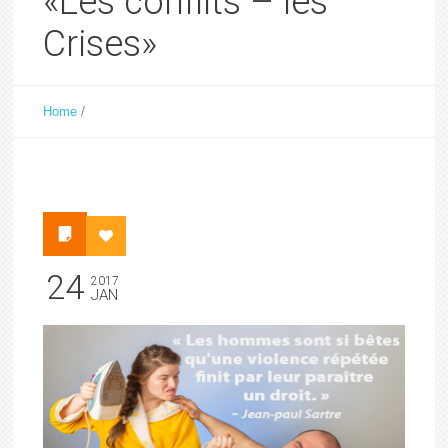
«Les conflits – les
Crises»
/
Home
24
2017
JAN