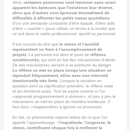
Ainsi,
certaines personnes vont traverser sans souci
apparent les épreuves que l’existence leur réserve,
alors que d’autres vont éprouver énormément de
difficultés à affronter les petits tracas quotidiens
.
D’où une demande croissante d’être épaulé, d’être aidé,
d’être « coaché » (pour utiliser un terme à la mode) que
ce soit dans le cadre professionnel, sportif ou personnel.
Il est courant de dire que
le stress et l’anxiété
représentent un frein à l’accomplissement de
projets
. La personne est alors le jouet de
réflexes
conditionnés,
qui sont en fait des mécanismes d’alerte.
De tels mécanismes servent à se prémunir du danger.
Le réflexe se met en place lorsqu’une situation se
reproduit fréquemment, et/ou avec une intensité
émotionnelle très forte.
Lorsque la situation en
question perd sa signification première, le réflexe reste
et les émotions aussi. Tout se passe comme si l’on
«apprenait progressivement à stresser», et peu à peu le
mécanisme se met en place de manière insidieuse. Il
faut donc «réapprendre» à ignorer ce processus.
En fait, ce phénomène naturel relève de ce que l’on
appelle l’apprentissage :
l’inquiétude, l’angoisse, le
stress, contribuent chaque fois à renforcer la