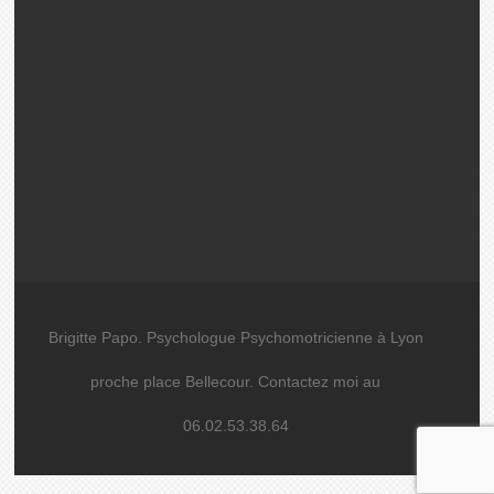
Brigitte Papo. Psychologue Psychomotricienne à Lyon
proche place Bellecour. Contactez moi au
06.02.53.38.64