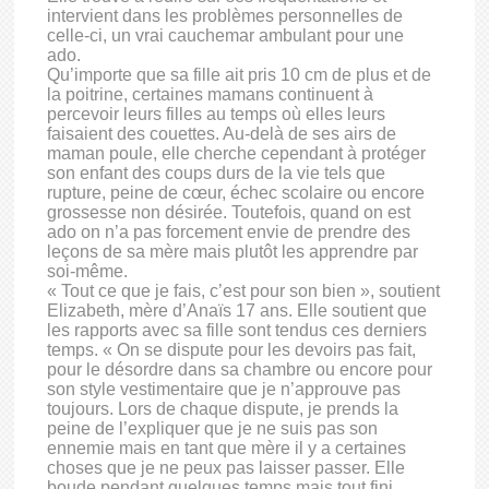
intervient dans les problèmes personnelles de
celle-ci, un vrai cauchemar ambulant pour une
ado.
Qu’importe que sa fille ait pris 10 cm de plus et de
la poitrine, certaines mamans continuent à
percevoir leurs filles au temps où elles leurs
faisaient des couettes. Au-delà de ses airs de
maman poule, elle cherche cependant à protéger
son enfant des coups durs de la vie tels que
rupture, peine de cœur, échec scolaire ou encore
grossesse non désirée. Toutefois, quand on est
ado on n’a pas forcement envie de prendre des
leçons de sa mère mais plutôt les apprendre par
soi-même.
« Tout ce que je fais, c’est pour son bien », soutient
Elizabeth, mère d’Anaïs 17 ans. Elle soutient que
les rapports avec sa fille sont tendus ces derniers
temps. « On se dispute pour les devoirs pas fait,
pour le désordre dans sa chambre ou encore pour
son style vestimentaire que je n’approuve pas
toujours. Lors de chaque dispute, je prends la
peine de l’expliquer que je ne suis pas son
ennemie mais en tant que mère il y a certaines
choses que je ne peux pas laisser passer. Elle
boude pendant quelques temps mais tout fini