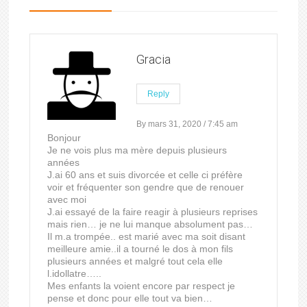
Gracia
Reply
By mars 31, 2020 / 7:45 am
Bonjour
Je ne vois plus ma mère depuis plusieurs
années
J.ai 60 ans et suis divorcée et celle ci préfère
voir et fréquenter son gendre que de renouer
avec moi
J.ai essayé de la faire reagir à plusieurs reprises
mais rien… je ne lui manque absolument pas…
Il m.a trompée.. est marié avec ma soit disant
meilleure amie..il a tourné le dos à mon fils
plusieurs années et malgré tout cela elle
l.idollatre…..
Mes enfants la voient encore par respect je
pense et donc pour elle tout va bien…