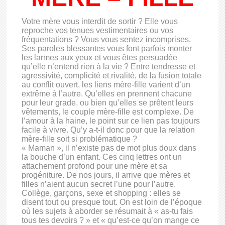
Votre mère vous interdit de sortir ? Elle vous
reproche vos tenues vestimentaires ou vos
fréquentations ? Vous vous sentez incomprises.
Ses paroles blessantes vous font parfois monter
les larmes aux yeux et vous êtes persuadée
qu’elle n’entend rien à la vie ? Entre tendresse et
agressivité, complicité et rivalité, de la fusion totale
au conflit ouvert, les liens mère-fille varient d’un
extrême à l’autre. Qu’elles en prennent chacune
pour leur grade, ou bien qu’elles se prêtent leurs
vêtements, le couple mère-fille est complexe. De
l’amour à la haine, le point sur ce lien pas toujours
facile à vivre. Qu’y a-t-il donc pour que la relation
mère-fille soit si problématique ?
« Maman », il n’existe pas de mot plus doux dans
la bouche d’un enfant. Ces cinq lettres ont un
attachement profond pour une mère et sa
progéniture. De nos jours, il arrive que mères et
filles n’aient aucun secret l’une pour l’autre.
Collège, garçons, sexe et shopping : elles se
disent tout ou presque tout. On est loin de l’époque
où les sujets à aborder se résumait à « as-tu fais
tous tes devoirs ? » et « qu’est-ce qu’on mange ce