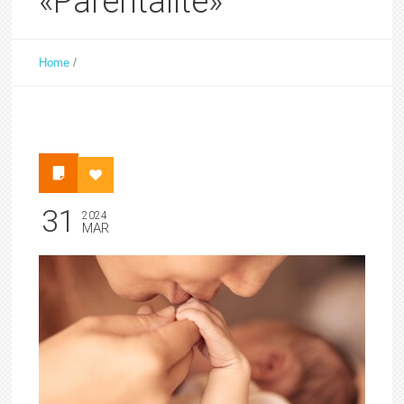
«Parentalité»
/
Home
31
2024
MAR