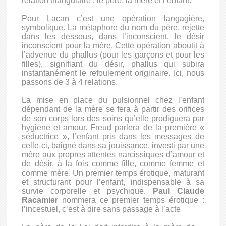
relation triangulaire : le père, la mère et l’enfant.
Pour Lacan c’est une opération langagière,
symbolique. La métaphore du nom du père, rejette
dans les dessous, dans l’inconscient, le désir
inconscient pour la mère. Cette opération aboutit à
l’advenue du phallus (pour les garçons et pour les
filles), signifiant du désir, phallus qui subira
instantanément le refoulement originaire. Ici, nous
passons de 3 à 4 relations.
La mise en place du pulsionnel chez l’enfant
dépendant de la mère se fera à partir des orifices
de son corps lors des soins qu’elle prodiguera par
hygiène et amour. Freud parlera de la première «
séductrice », l’enfant pris dans les messages de
celle-ci, baigné dans sa jouissance, investi par une
mère aux propres attentes narcissiques d’amour et
de désir, à la fois comme fille, comme femme et
comme mère. Un premier temps érotique, maturant
et structurant pour l’enfant, indispensable à sa
survie corporelle et psychique.
Paul Claude
Racamier
nommera ce premier temps érotique :
l’incestuel, c’est à dire sans passage à l’acte