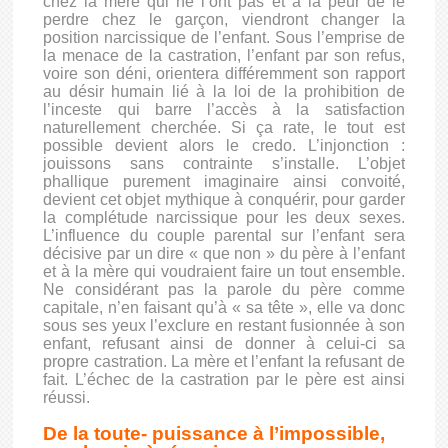
chez la mère qui ne l’ont pas et à la peur de le
perdre chez le garçon, viendront changer la
position narcissique de l’enfant. Sous l’emprise de
la menace de la castration, l’enfant par son refus,
voire son déni, orientera différemment son rapport
au désir humain lié à la loi de la prohibition de
l’inceste qui barre l’accès à la satisfaction
naturellement cherchée. Si ça rate, le tout est
possible devient alors le credo. L’injonction :
jouissons sans contrainte s’installe. L’objet
phallique purement imaginaire ainsi convoité,
devient cet objet mythique à conquérir, pour garder
la complétude narcissique pour les deux sexes.
L’influence du couple parental sur l’enfant sera
décisive par un dire « que non » du père à l’enfant
et à la mère qui voudraient faire un tout ensemble.
Ne considérant pas la parole du père comme
capitale, n’en faisant qu’à « sa tête », elle va donc
sous ses yeux l’exclure en restant fusionnée à son
enfant, refusant ainsi de donner à celui-ci sa
propre castration. La mère et l’enfant la refusant de
fait. L’échec de la castration par le père est ainsi
réussi.
De la toute- puissance à l’impossible,