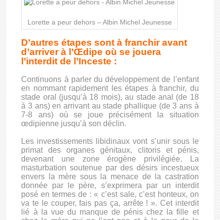
Lorette a peur dehors – Albin Michel Jeunesse
D’autres étapes sont à franchir avant
d’arriver à l’Œdipe où se jouera
l’interdit de l’Inceste :
Continuons à parler du développement de l’enfant
en nommant rapidement les étapes à franchir, du
stade oral (jusqu’à 18 mois), au stade anal (de 18
à 3 ans) en arrivant au stade phallique (de 3 ans à
7-8 ans) où se joue précisément la situation
œdipienne jusqu’à son déclin.
Les investissements libidinaux vont s’unir sous le
primat des organes génitaux, clitoris et pénis,
devenant une zone érogène privilégiée. La
masturbation soutenue par des désirs incestueux
envers la mère sous la menace de la castration
donnée par le père, s’exprimera par un interdit
posé en termes de : « c’est sale, c’est honteux, on
va te le couper, fais pas ça, arrête ! ». Cet interdit
lié à la vue du manque de pénis chez la fille et