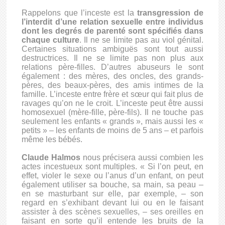
Rappelons que l’inceste est la
transgression de
l’interdit d’une relation sexuelle entre individus
dont les degrés de parenté sont spécifiés dans
chaque culture
. Il ne se limite pas au viol génital.
Certaines situations ambiguës sont tout aussi
destructrices. Il ne se limite pas non plus aux
relations père-filles. D’autres abuseurs le sont
également : des mères, des oncles, des grands-
pères, des beaux-pères, des amis intimes de la
famille. L’inceste entre frère et sœur qui fait plus de
ravages qu’on ne le croit. L’inceste peut être aussi
homosexuel (mère-fille, père-fils). Il ne touche pas
seulement les enfants « grands », mais aussi les «
petits » – les enfants de moins de 5 ans – et parfois
même les bébés.
Claude Halmos
nous précisera aussi combien les
actes incestueux sont multiples. « Si l’on peut, en
effet, violer le sexe ou l’anus d’un enfant, on peut
également utiliser sa bouche, sa main, sa peau –
en se masturbant sur elle, par exemple, – son
regard en s’exhibant devant lui ou en le faisant
assister à des scènes sexuelles, – ses oreilles en
faisant en sorte qu’il entende les bruits de la