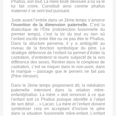
Phallus, son tout. La mère toute dévouée à lui va le
lui fait croire. Constitué ainsi comme phallus
maternel il se sent tout puissant.
Juste avant l’entrée dans un 2ème temps s’amorce
l’insertion de la dimension paternelle
. C’est la
dialectique de l’Être (indistinction fusionnelle du
premier temps), c’est la loi du tout ou rien où
l’enfant oscille entre être ou ne pas être le Phallus.
Dans la structure perverse, il y a ambiguïté au
niveau de la fonction symbolique du père. La
stratégie défensive de l’enfant lui permet d’éviter la
castration, d’entretenir le
leurre subjectif de la non
différence des sexes. Rentrer dans le complexe de
castration, c’est se risquer dans le non-avoir, dans
le manque – passage que le pervers ne fait pas
(Père-Version).
Dans le 2ème temps proprement dit, la médiation
paternelle intervient dans la relation mère-
enfant/phallus. La mère « doit renoncer à ce que
l’enfant soit ce Phallus puisque identifié à l’objet
de son désir… » Lacan. La mère et l’enfant doivent
symboliser cela en acceptant d’inclure le père
dans la situation fusionnelle mère-enfant. L’enfant