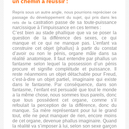
un chemin à réussir :
Repris sous un autre angle, nous pourrions repréciser ce
passage du développement du sujet, qui pris dans les
castration passe de sa toute-puissance
rets de la
narcissique à l’impuissance en ces termes :
C’est bien au stade phallique que va se poser la
question de la différence des sexes, ce qui
manque et ce qui ne manque pas. L’enfant va
construire cet objet (phallus) à partir du constat
d’avoir ou non le pénis, organe mâle dans sa
réalité anatomique. Il faut entendre par phallus un
fantasme selon lequel la possession d’un pénis
procure et signifie complétude et puissance. Il
reste néanmoins un objet détachable pour Freud,
c’est-à-dire un objet partiel, imaginaire qui existe
dans le fantasme. Par conséquence, dans son
fantasme, l’enfant est persuadé que tout le monde
a la même chose, nous sommes tous pareils, donc
que tous possèdent cet organe, comme s’il
refoulait la perception de la différence, donc du
manque. Sa mère représentant pour lui le grand
tout, elle ne peut manquer de rien, encore moins
de cet organe, devenue phallus imaginaire. Quand
la réalité va s’imposer à lui, selon son sexe garçon