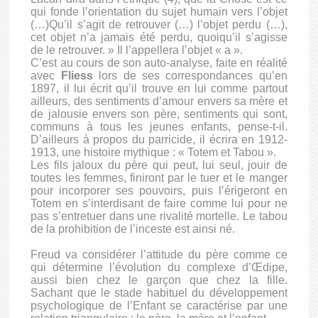
qui fonde l’orientation du sujet humain vers l’objet
(…)Qu’il s’agit de retrouver (…) l’objet perdu (…),
cet objet n’a jamais été perdu, quoiqu’il s’agisse
de le retrouver. » Il l’appellera l’objet « a ».
C’est au cours de son auto-analyse, faite en réalité
avec
Fliess
lors de ses correspondances qu’en
1897, il lui écrit qu’il trouve en lui comme partout
ailleurs, des sentiments d’amour envers sa mère et
de jalousie envers son père, sentiments qui sont,
communs à tous les jeunes enfants, pense-t-il.
D’ailleurs à propos du parricide, il écrira en 1912-
1913, une histoire mythique : « Totem et Tabou ».
Les fils jaloux du père qui peut, lui seul, jouir de
toutes les femmes, finiront par le tuer et le manger
pour incorporer ses pouvoirs, puis l’érigeront en
Totem en s’interdisant de faire comme lui pour ne
pas s’entretuer dans une rivalité mortelle. Le tabou
de la prohibition de l’inceste est ainsi né.
Freud va considérer l’attitude du père comme ce
qui détermine l’évolution du complexe d’Œdipe,
aussi bien chez le garçon que chez la fille.
Sachant que le stade habituel du développement
psychologique de l’Enfant se caractérise par une