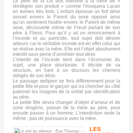
Le père de la Loi doit interdire à la mère de «
réintégrer son produit » comme l’évoquera Lacan
en termes très forts. L’enfant éprouve un fort désir
sexuel envers le Parent du sexe opposé ainsi
qu’un sentiment hostile envers le Parent de même
sexe, découverte intime de Freud parlant de son
père à Fliess. Pour qu’il y ait un renoncement à
l’inceste et au parricide, tout sujet doit désirer
ailleurs car le véritable inceste est en effet celui qui
se réalise avec la mère. Elle est l’objet absolument
interdit sous peine d’annihiler tout désir.
L’interdit de l’inceste tient dans l’économie du
sujet, une place structurale. Il décide de sa
structure, en liant à un discours les chemins
obligés de son désir.
Le passage œdipien se fera différemment pour la
petite fille et pour le garçon qui ira chercher du côté
paternel les insignes de la virilité par identification
au père.
La petite fille devra changer d’objet d’amour et de
zone érogène, passer de la mère au père, pour
ensuite passer à un homme. L’interdiction reste la
même : pas de jouissance avec la mère.
LES