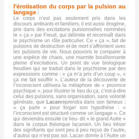
l’érotisation du corps par la pulsion au
langage
:
Le corps n’est pas seulement pris dans les
discours ambiants et familiers, il est aussi érogène,
pris dans des excitations pulsionnelles nommées
le « ça » par Freud, qui délimite et reconnaît dans
le psychisme un rôle particulier. Ce « ça », fait de
pulsions de destruction et de mort s’affrontent avec
les pulsions de vie. Nous pouvons le comparer à
une espèce de chaos, une marmite bouillonnante
pleine d’excitations. Un point de vue biologique
freudien qui se traduit dans le psychisme par des
expressions comme : « ça m’a pris d’un coup », «
ça me fait souffrir ». L’auteur de la découverte de
l’inconscient utilisera la métaphore de « province
psychique », pour illustrer le lieu du ça, c’est-à-dire
celui des pulsions, sans organisation, sans volonté
générale, que
Lacan
reprendra dans son fameux :
« ça parle » pour forger son hypothèse : «
l’inconscient est structuré comme un langage ». Ce
qui deviendra ensuite ce lieu- dit « le grand Autre »
dans le corpus théorique lacanien. Un lieu trésor
des signifiants qui sont peu à peu reçus de l’autre,
d’autrui qui n’est pas soi. Lacan donne à l’Autre un