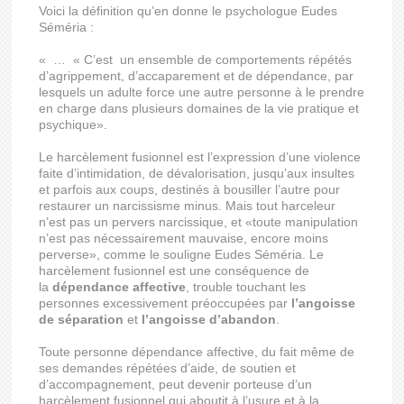
Voici la définition qu’en donne le psychologue Eudes
Séméria :
« … « C’est un ensemble de comportements répétés
d’agrippement, d’accaparement et de dépendance, par
lesquels un adulte force une autre personne à le prendre
en charge dans plusieurs domaines de la vie pratique et
psychique».
Le harcèlement fusionnel est l’expression d’une violence
faite d’intimidation, de dévalorisation, jusqu’aux insultes
et parfois aux coups, destinés à bousiller l’autre pour
restaurer un narcissisme minus. Mais tout harceleur
n’est pas un pervers narcissique, et «toute manipulation
n’est pas nécessairement mauvaise, encore moins
perverse», comme le souligne Eudes Séméria. Le
harcèlement fusionnel est une conséquence de
la
dépendance affective
, trouble touchant les
personnes excessivement préoccupées par
l’angoisse
de séparation
et
l’angoisse d’abandon
.
Toute personne dépendance affective, du fait même de
ses demandes répétées d’aide, de soutien et
d’accompagnement, peut devenir porteuse d’un
harcèlement fusionnel qui aboutit à l’usure et à la