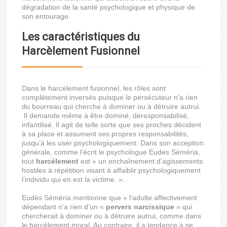
dégradation de la santé psychologique et physique de
son entourage.
Les caractéristiques du
Harcèlement Fusionnel
Dans le harcèlement fusionnel, les rôles sont
complètement inversés puisque le persécuteur n’a rien
du bourreau qui cherche à dominer ou à détruire autrui.
Il demande même à être dominé, déresponsabilisé,
infantilisé. Il agit de telle sorte que ses proches décident
à sa place et assument ses propres responsabilités,
jusqu’à les user psychologiquement. Dans son acception
générale, comme l’écrit le psychologue Eudes Séméria,
tout
harcèlement
est « un enchaînement d’agissements
hostiles à répétition visant à affaiblir psychologiquement
l’individu qui en est la victime. ».
Eudès Séméria mentionne que « l’adulte affectivement
dépendant n’a rien d’un «
pervers narcissique
» qui
chercherait à dominer ou à détruire autrui, comme dans
le harcèlement moral. Au contraire, il a tendance à se