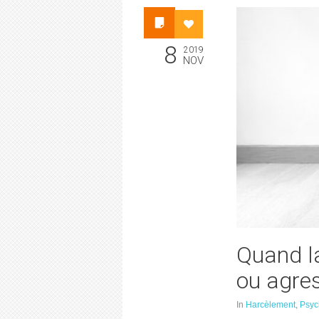
8
2019
NOV
Quand la
ou agres
In
Harcèlement
,
Psyc