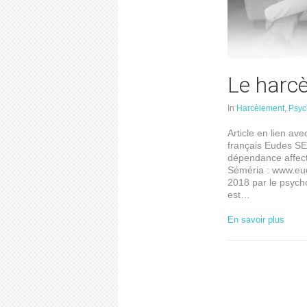
Le harc
In
Harcèlement
,
Psyc
Article en lien ave
français Eudes SE
dépendance affecti
Séméria : www.eud
2018 par le psycho
est…
En savoir plus