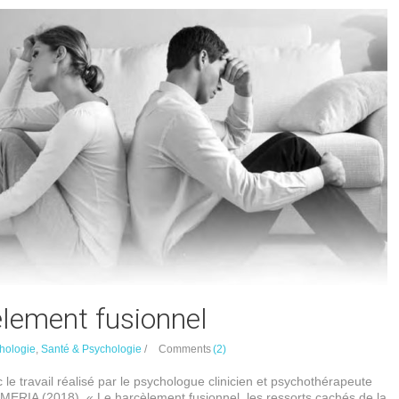
èlement fusionnel
hologie
,
Santé & Psychologie
/
Comments
(2)
c le travail réalisé par le psychologue clinicien et psychothérapeute
MERIA (2018) « Le harcèlement fusionnel, les ressorts cachés de la