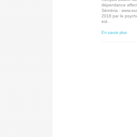
dépendance affecti
Séméria : www.eud
2018 par le psycho
est…
En savoir plus