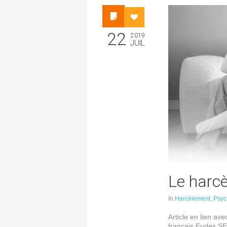
22
2019
JUIL
Le harc
In
Harcèlement
,
Psyc
Article en lien ave
français Eudes SE