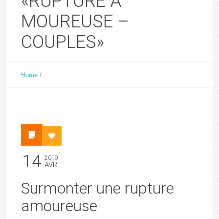
«RUPTURE A
MOUREUSE –
COUPLES»
/
Home
14
2019
AVR
Surmonter une rupture
amoureuse