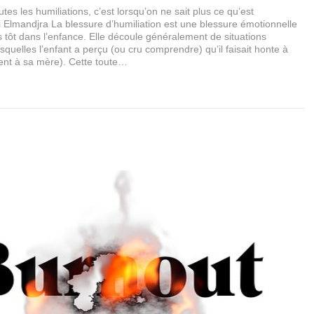
utes les humiliations, c’est lorsqu’on ne sait plus ce qu’est
i Elmandjra La blessure d’humiliation est une blessure émotionnelle
ès tôt dans l’enfance. Elle découle généralement de situations
squelles l’enfant a perçu (ou cru comprendre) qu’il faisait honte à
ent à sa mère). Cette toute…