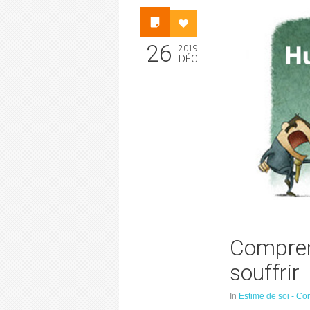
26
2019
DÉC
Comprend
souffrir
In
Estime de soi - Co