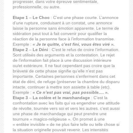
progresser, dans votre épreuve sentimentale,
professionnelle, ou autre.
Etape 1
–
Le Choc
: C’est une phase courte. L’annonce
d’une rupture, conduisant à un constat, une annonce
laisse la personne sans émotion apparente. Le terme de
sidération peut tout à fait convenir pour qualifier la
réaction de la personne face à l’information transmise.
Exemple :
« Je te quitte, c’est fini, vous êtes viré ».
Etape 2
–
Le Déni
: C’est le refus de croire l’information.
Sont utilisés des arguments et la contestation. Le rejet
de l’information fait place à une discussion intérieure
ou/et extérieure. Il ne faut cependant pas croire que la
brièveté de cette phase signifie qu’elle n’est pas
importante. Certaines personnes s’enferment dans cet
état de déni, de refuge (préserver la chambre du disparu
intacte, continuer à mettre son assiette à table (etc).
Exemple :
« Ce n’est pas vrai, pas possible…. ».
Etape 3
–
La colère et le marchandage
: C’est la
confrontation avec les faits qui va engendrer une attitude
de révolte, tournée vers soi et vers les autres. c’est aussi
une phase de marchandage qui peut prendre une
tournure « magico-religieuse ». On promet à une
« entitée invisible » de ne plus faire telle ou telle chose si
la situation originelle pouvait revenir. Les intensités