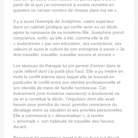
partir de là que j’ai commencé à vouloir remettre en
question un certain nombre de choses dans ma vie ».
Il y a aussi l’exemple de Joséphine, cadre supérieur
dans un cabinet juridique qui confie avoir eu un déclic
après la naissance de sa troisième fille. Joséphine prend
conscience, enfin, qu’elle a été, comme elle le dit
« endoctrinée » par son éducation, ses convictions, ses
valeurs et aussi la culture de son entreprise à savoir « Je
dois travailler, travailler, travailler encore et encore ».
Les séances de thérapie lui ont permis d’entrer dans le
cycle réflexif dont j’ai parlé plus haut. Elle a pu mettre en
mots le conflit interne dans lequel elle se trouvait en
particulier le conflit entre son identité professionnelle et
son identité de mère de famille nombreuse. Cet
événement (une troisième naissance) a bouleversé sa
vie et a constitué le déclic, l’impulsion dont elle avait
besoin pour prendre du recul, prendre conscience du
décalage entre sa situation et ses priorités personnelles.
Elle a commencé à « dénormaliser », à rendre
« anormale », son habitude de travailler des heures
durant.
Beaucoup de personnes ayant subi un burn out disent