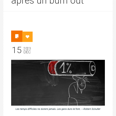
après un burn out
15
2023
DÉC