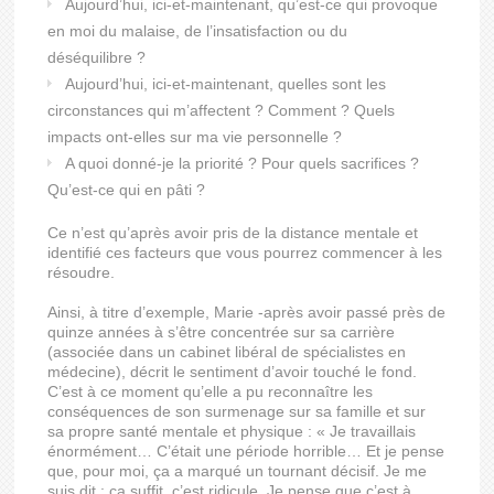
Aujourd’hui, ici-et-maintenant, qu’est-ce qui provoque
en moi du malaise, de l’insatisfaction ou du
déséquilibre ?
Aujourd’hui, ici-et-maintenant, quelles sont les
circonstances qui m’affectent ? Comment ? Quels
impacts ont-elles sur ma vie personnelle ?
A quoi donné-je la priorité ? Pour quels sacrifices ?
Qu’est-ce qui en pâti ?
Ce n’est qu’après avoir pris de la distance mentale et
identifié ces facteurs que vous pourrez commencer à les
résoudre.
Ainsi, à titre d’exemple, Marie -après avoir passé près de
quinze années à s’être concentrée sur sa carrière
(associée dans un cabinet libéral de spécialistes en
médecine), décrit le sentiment d’avoir touché le fond.
C’est à ce moment qu’elle a pu reconnaître les
conséquences de son surmenage sur sa famille et sur
sa propre santé mentale et physique : « Je travaillais
énormément… C’était une période horrible… Et je pense
que, pour moi, ça a marqué un tournant décisif. Je me
suis dit : ça suffit, c’est ridicule. Je pense que c’est à