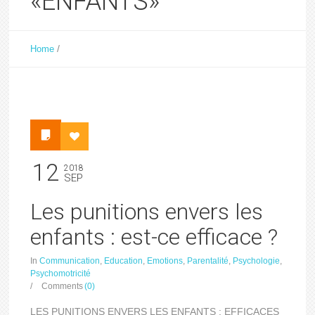
«ENFANTS»
/
Home
12
2018
SEP
Les punitions envers les
enfants : est-ce efficace ?
In
Communication
,
Education
,
Emotions
,
Parentalité
,
Psychologie
,
Psychomotricité
/
Comments
(0)
LES PUNITIONS ENVERS LES ENFANTS : EFFICACES